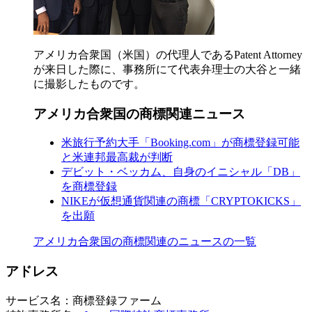
アメリカ合衆国（米国）の代理人であるPatent Attorney
が来日した際に、事務所にて代表弁理士の大谷と一緒
に撮影したものです。
アメリカ合衆国の商標関連ニュース
米旅行予約大手「Booking.com」が商標登録可能
と米連邦最高裁が判断
デビット・ベッカム、自身のイニシャル「DB」
を商標登録
NIKEが仮想通貨関連の商標「CRYPTOKICKS」
を出願
アメリカ合衆国の商標関連のニュースの一覧
アドレス
サービス名：商標登録ファーム