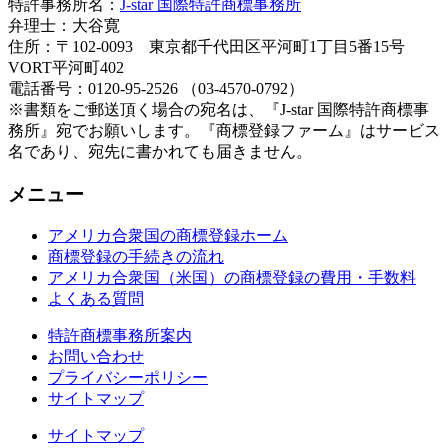
特許事務所名：
J-star 国際特許商標事務所
弁理士：大谷寛
住所：〒102-0093 東京都千代田区平河町1丁目5番15号
VORT平河町402
電話番号：0120-95-2526 （03-4570-0792）
※書類をご郵送頂く場合の宛名は、『J-star 国際特許商標事
務所』宛でお願いします。『商標登録ファーム』はサービス
名であり、宛先に書かれても届きません。
メニュー
アメリカ合衆国の商標登録ホーム
商標登録の手続きの流れ
アメリカ合衆国（米国）の商標登録の費用・手数料
よくある質問
特許商標事務所案内
お問い合わせ
プライバシーポリシー
サイトマップ
サイトマップ