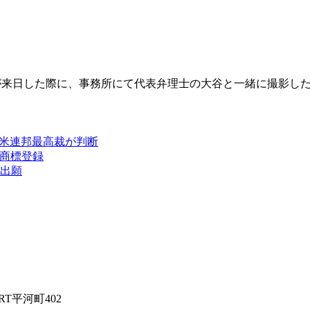
orneyが来日した際に、事務所にて代表弁理士の大谷と一緒に撮影し
能と米連邦最高裁が判断
を商標登録
を出願
RT平河町402