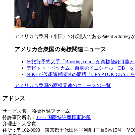
アメリカ合衆国（米国）の代理人であるPatent Att
アメリカ合衆国の商標関連ニュース
米旅行予約大手「Booking.com」が商標登録可
デビット・ベッカム、自身のイニシャル「DB」
NIKEが仮想通貨関連の商標「CRYPTOKICKS」
アメリカ合衆国の商標関連のニュースの一覧
アドレス
サービス名：商標登録ファーム
特許事務所名：
J-star 国際特許商標事務所
弁理士：大谷寛
住所：〒102-0093 東京都千代田区平河町1丁目5番15号 VO