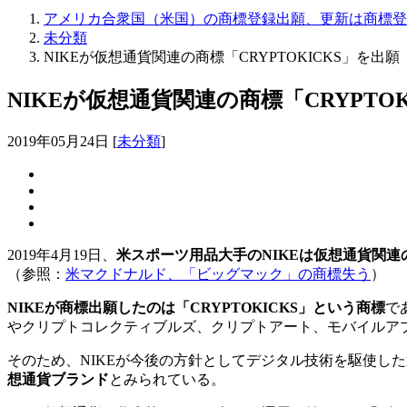
アメリカ合衆国（米国）の商標登録出願、更新は商標登録
未分類
NIKEが仮想通貨関連の商標「CRYPTOKICKS」を出願
NIKEが仮想通貨関連の商標「CRYPTO
2019年05月24日
[
未分類
]
2019年4月19日、
米スポーツ用品大手のNIKEは仮想通貨関
（参照：
米マクドナルド、「ビッグマック」の商標失う
）
NIKEが商標出願したのは「CRYPTOKICKS」という商標
で
やクリプトコレクティブルズ、クリプトアート、モバイルア
そのため、NIKEが今後の方針としてデジタル技術を駆使し
想通貨ブランド
とみられている。