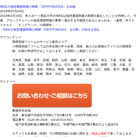
NIKEが仮想通貨関連の商標「CRYPTOKICKS」を出願
2019年05月24日
2019年4月19日、米スポーツ用品大手のNIKEは仮想通貨関連の商標出願をしたことが判明した。今
後、ブロックチェーンや仮想通貨関連の事業へ進出する可能性があるとみられる。（参照：米マク
ドナルド、「ビッグマック」の商標失・・・
「NIKEが仮想通貨関連の商標「CRYPTOKICKS」を出願」の続きを読む
サブコンテンツ
商標登録ファームのサービス提供エリア
※商標登録ファームでは日本全国の中小企業、団体、個人のお客様のアメリカの商標登
録、出願の申請代行をしております。お気軽にご相談ください。
北海道、青森、岩手、宮城、秋田、山形、福島、東京、神奈川、埼玉、千葉、茨城、栃
木、群馬、山梨、新潟、長野、富山、石川、福井、愛知、岐阜、静岡、三重、大阪、兵
庫、京都、滋賀、奈良、和歌山、鳥取、島根、岡山、広島、山口、徳島、香川、愛媛、高
知、福岡、佐賀、長崎、熊本、大分、宮崎、鹿児島、沖縄
サイドバー
事務所所在地
住所：東京都千代田区平河町1丁目5番15号 VORT平河町402
電話番号：0120-95-2526 （03-4570-0792）
・地下鉄有楽町線の麹町駅1番出口、半蔵門線の半蔵門駅2番出口より徒歩5分
※アメリカ合衆国（米国）での商標登録の出願に関する
ご相談は無料
で承っております。