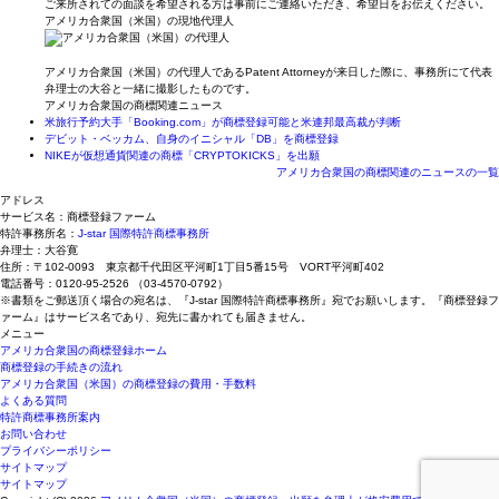
ご来所されての面談を希望される方は事前にご連絡いただき、希望日をお伝えください。
アメリカ合衆国（米国）の現地代理人
アメリカ合衆国（米国）の代理人であるPatent Attorneyが来日した際に、事務所にて代表
弁理士の大谷と一緒に撮影したものです。
アメリカ合衆国の商標関連ニュース
米旅行予約大手「Booking.com」が商標登録可能と米連邦最高裁が判断
デビット・ベッカム、自身のイニシャル「DB」を商標登録
NIKEが仮想通貨関連の商標「CRYPTOKICKS」を出願
アメリカ合衆国の商標関連のニュースの一覧
アドレス
サービス名：商標登録ファーム
特許事務所名：
J-star 国際特許商標事務所
弁理士：大谷寛
住所：〒102-0093 東京都千代田区平河町1丁目5番15号 VORT平河町402
電話番号：0120-95-2526 （03-4570-0792）
※書類をご郵送頂く場合の宛名は、『J-star 国際特許商標事務所』宛でお願いします。『商標登録フ
ァーム』はサービス名であり、宛先に書かれても届きません。
メニュー
アメリカ合衆国の商標登録ホーム
商標登録の手続きの流れ
アメリカ合衆国（米国）の商標登録の費用・手数料
よくある質問
特許商標事務所案内
お問い合わせ
プライバシーポリシー
サイトマップ
サイトマップ