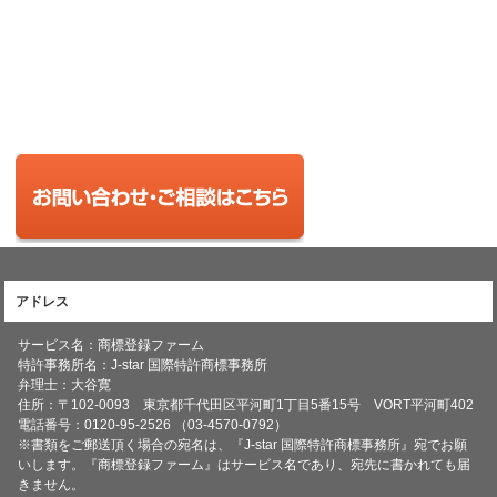
アドレス
サービス名：商標登録ファーム
特許事務所名：
J-star 国際特許商標事務所
弁理士：大谷寛
住所：〒102-0093 東京都千代田区平河町1丁目5番15号 VORT平河町402
電話番号：0120-95-2526 （03-4570-0792）
※書類をご郵送頂く場合の宛名は、『J-star 国際特許商標事務所』宛でお願
いします。『商標登録ファーム』はサービス名であり、宛先に書かれても届
きません。