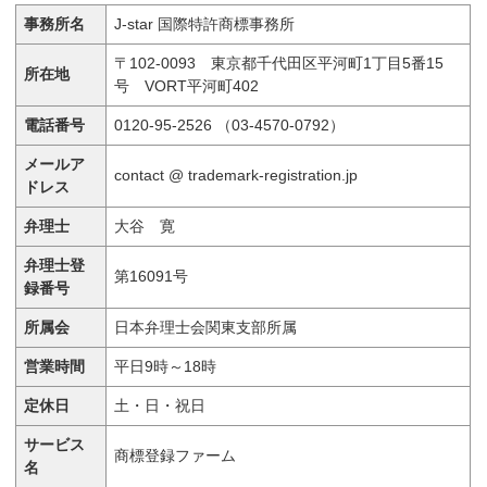
事務所名
J-star 国際特許商標事務所
〒102-0093 東京都千代田区平河町1丁目5番15
所在地
号 VORT平河町402
電話番号
0120-95-2526 （03-4570-0792）
メールア
contact @ trademark-registration.jp
ドレス
弁理士
大谷 寛
弁理士登
第16091号
録番号
所属会
日本弁理士会関東支部所属
営業時間
平日9時～18時
定休日
土・日・祝日
サービス
商標登録ファーム
名